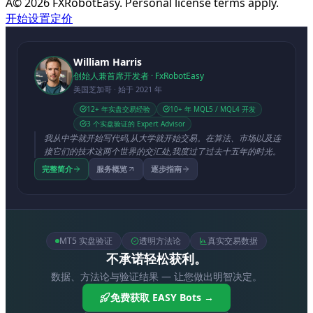
Â©
2026
FXRobotEasy. Personal license terms apply.
开始设置
定价
William Harris
创始人兼首席开发者 · FxRobotEasy
美国芝加哥 · 始于 2021 年
12+ 年实盘交易经验
10+ 年 MQL5 / MQL4 开发
3 个实盘验证的 Expert Advisor
我从中学就开始写代码,从大学就开始交易。在算法、市场以及连
接它们的技术这两个世界的交汇处,我度过了过去十五年的时光。
完整简介
服务概览
逐步指南
MT5 实盘验证
透明方法论
真实交易数据
不承诺轻松获利。
数据、方法论与验证结果 — 让您做出明智决定。
免费获取 EASY Bots →