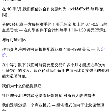
在
10
手/月,我们预估的合作奖励约为
~$
11
â€“$
15
每月(范
围)。
分解
:
经纪商一方每标准手约 1 美元佣金,加上约 0.1–0.5 点的
点差贡献 — 在典型条件下合计约每手 1.10–1.50 美元(示意)。
与许可证相比
作为参考,完整许可证根据配置花费 449–4999 美元 — 见
定
价
.
在中等手数下,我们可能需要您交易许多个月才能接近单次许
可证销售的收入。该路径对我们每用户而言比直接销售的盈利
能力显著降低。
我们为什么仍然提供它
社区增长:用户越多意味着反馈越多,对所有人改进越快。
我们透明:这是一个商业模式 — 经济模式偏向于让您保留现
金。