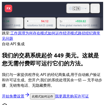
🇨🇳
FX
ZH
•
✨
•
XAU/USD
$4.12
GBP/USD
+$59.82
EUR/USD
 分钟前
25 分钟前
33 分钟前
roboforex ltd
•
ftmo global markets ltd
•
raw trading 
跳至
:
工作原理
为何存在
模式如何运作
经济模式
路径
经纪商
常
见问题
自动 API 集成
我们的交易系统起价 449 美元。这就是
您无需付费即可运行它们的方法。
我们与一家提供程序化 API 的经纪商集成,用于自动账户验证
和许可证生成。您开户,我们的系统处理其余一切 — 无手动步
骤、无销售电话、无隐藏费用。
开始免费设置
我更愿意购买许可证
此模式如何运作