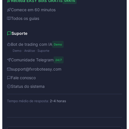
Receba EASY Bots GRÁTIS
GRÁTIS
Comece em 60 minutos
Todos os guias
Suporte
Bot de trading com IA
Demo
Demo · Análise · Suporte
Comunidade Telegram
24/7
support@fxroboteasy.com
Fale conosco
Status do sistema
Tempo médio de resposta:
2–4 horas