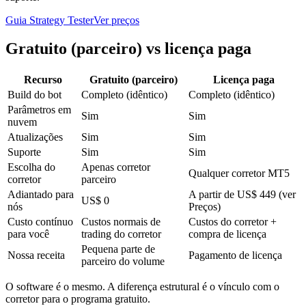
Guia Strategy Tester
Ver preços
Gratuito (parceiro) vs licença paga
Recurso
Gratuito (parceiro)
Licença paga
Build do bot
Completo (idêntico)
Completo (idêntico)
Parâmetros em
Sim
Sim
nuvem
Atualizações
Sim
Sim
Suporte
Sim
Sim
Escolha do
Apenas corretor
Qualquer corretor MT5
corretor
parceiro
Adiantado para
A partir de US$ 449 (ver
US$ 0
nós
Preços)
Custo contínuo
Custos normais de
Custos do corretor +
para você
trading do corretor
compra de licença
Pequena parte de
Nossa receita
Pagamento de licença
parceiro do volume
O software é o mesmo. A diferença estrutural é o vínculo com o
corretor para o programa gratuito.