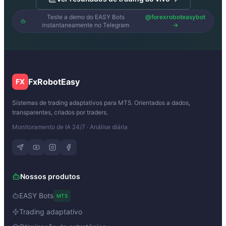
Teste a demo do EASY Bots
@forexroboteasybot
instantaneamente no Telegram
→
FxRobotEasy
FX
Sistemas de trading adaptativos para MT5. Orientados a dados,
transparentes, criados por traders.
Monitoramento de IA 24/7 · Análise diária
Nossos produtos
EASY Bots
MT5
Trading adaptativo