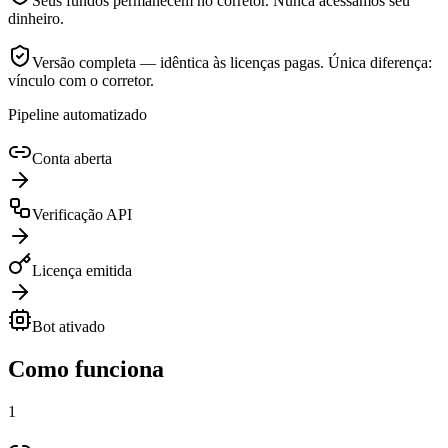
Seus fundos permanecem no corretor. Nunca acessamos seu
dinheiro.
Versão completa — idêntica às licenças pagas. Única diferença:
vínculo com o corretor.
Pipeline automatizado
Conta aberta
Verificação API
Licença emitida
Bot ativado
Como funciona
1