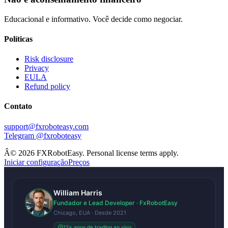
Educacional e informativo. Você decide como negociar.
Políticas
Risk disclosure
Privacy
EULA
Refund policy
Contato
support@fxroboteasy.com
Telegram @fxroboteasy
Â©
2026
FXRobotEasy. Personal license terms apply.
Iniciar configuração
Preços
William Harris
Fundador e Lead Developer · FxRobotEasy
Chicago, EUA · Desde 2021
12+ anos de trading ao vivo