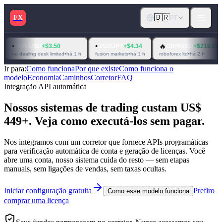
🇧🇷
FX
PT
•
🔥
•
R/USD
+$3.50
USD/JPY
+$4.34
GBP/USD
+$216.00
EUR
aling desk limited
•
há 1 h
fusion markets
•
há 1 h
roboforex ltd
•
há 2 h
metaq
Ir para
:
Como funciona
Por que existe
Como funciona o
modelo
Economia
Caminhos
Corretor
FAQ
Integração API automática
Nossos sistemas de trading custam US$
449+. Veja como executá-los sem pagar.
Nos integramos com um corretor que fornece APIs programáticas
para verificação automática de conta e geração de licenças. Você
abre uma conta, nosso sistema cuida do resto — sem etapas
manuais, sem ligações de vendas, sem taxas ocultas.
Iniciar configuração gratuita
Prefiro
Como esse modelo funciona
comprar uma licença