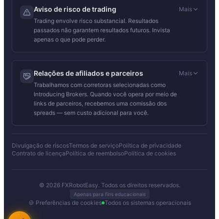
Aviso de risco de trading
Mais
Trading envolve risco substancial. Resultados
passados não garantem resultados futuros. Invista
apenas o que pode perder.
Relações de afiliados e parceiros
Mais
Trabalhamos com corretoras selecionadas como
Introducing Brokers. Quando você opera por meio de
links de parceiros, recebemos uma comissão dos
spreads — sem custo adicional para você.
Divulgação de riscos
Termos de serviço
Política de privacidade
Contrato de licença
Política de reembolso
Política de cookies
© 2026 FXRobotEasy. Todos os direitos reservados.
Apenas para fins educacionais
🍪 Preferências de cookies
Todos os sistemas operacionais