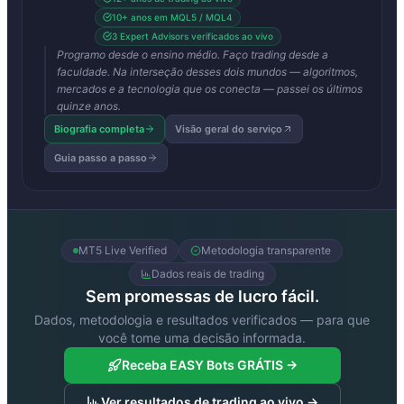
10+ anos em MQL5 / MQL4
3 Expert Advisors verificados ao vivo
Programo desde o ensino médio. Faço trading desde a
faculdade. Na interseção desses dois mundos — algoritmos,
mercados e a tecnologia que os conecta — passei os últimos
quinze anos.
Biografia completa
Visão geral do serviço
Guia passo a passo
MT5 Live Verified
Metodologia transparente
Dados reais de trading
Sem promessas de lucro fácil.
Dados, metodologia e resultados verificados — para que
você tome uma decisão informada.
Receba EASY Bots GRÁTIS →
Ver resultados de trading ao vivo →