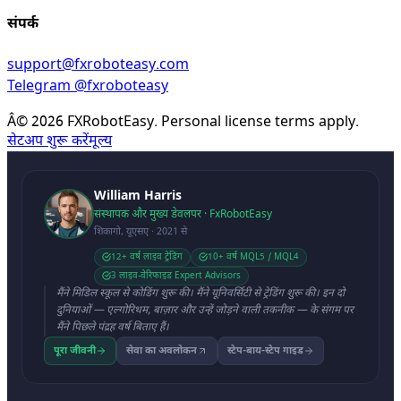
संपर्क
support@fxroboteasy.com
Telegram @fxroboteasy
Â©
2026
FXRobotEasy. Personal license terms apply.
सेटअप शुरू करें
मूल्य
William Harris
संस्थापक और मुख्य डेवलपर · FxRobotEasy
शिकागो, यूएसए · 2021 से
12+ वर्ष लाइव ट्रेडिंग
10+ वर्ष MQL5 / MQL4
3 लाइव-वेरिफाइड Expert Advisors
मैंने मिडिल स्कूल से कोडिंग शुरू की। मैंने यूनिवर्सिटी से ट्रेडिंग शुरू की। इन दो
दुनियाओं — एल्गोरिथम, बाज़ार और उन्हें जोड़ने वाली तकनीक — के संगम पर
मैंने पिछले पंद्रह वर्ष बिताए हैं।
पूरा जीवनी
सेवा का अवलोकन
स्टेप-बाय-स्टेप गाइड