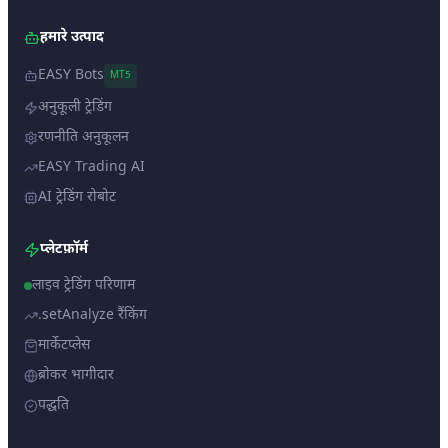
हमारे उत्पाद
EASY Bots
MT5
अनुकूली ट्रेडिंग
रणनीति अनुकूलन
EASY Trading AI
AI ट्रेडिंग रोबोट
प्लेटफ़ॉर्म
लाइव ट्रेडिंग परिणाम
.setAnalyze रैंकिंग
मार्केटप्लेस
ब्रोकर भागीदार
पद्धति