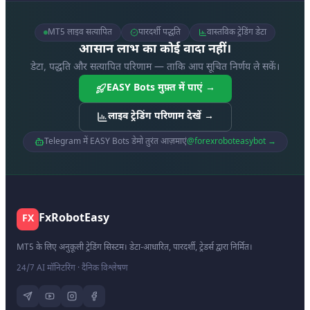
MT5 लाइव सत्यापित
पारदर्शी पद्धति
वास्तविक ट्रेडिंग डेटा
आसान लाभ का कोई वादा नहीं।
डेटा, पद्धति और सत्यापित परिणाम — ताकि आप सूचित निर्णय ले सकें।
EASY Bots मुफ़्त में पाएं →
लाइव ट्रेडिंग परिणाम देखें →
Telegram में EASY Bots डेमो तुरंत आज़माएं
@forexroboteasybot →
FxRobotEasy
FX
MT5 के लिए अनुकूली ट्रेडिंग सिस्टम। डेटा-आधारित, पारदर्शी, ट्रेडर्स द्वारा निर्मित।
24/7 AI मॉनिटरिंग · दैनिक विश्लेषण