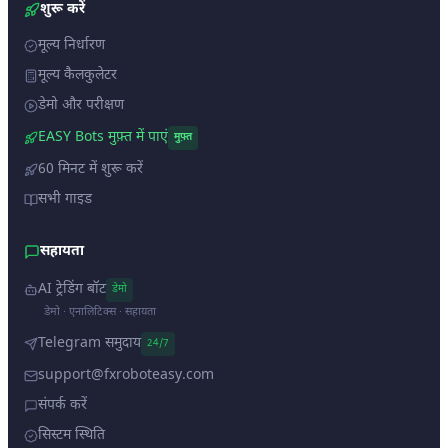
शुरू करें
मूल्य निर्धारण
मूल्य कैलकुलेटर
डेमो और परीक्षण
EASY Bots मुफ़्त में पाएं
मुफ़्त
60 मिनट में शुरू करें
सभी गाइड
सहायता
AI ट्रेडिंग बॉट
डेमो
डेमो · एनालिटिक्स · सहायता
Telegram समुदाय
24/7
support@fxroboteasy.com
संपर्क करें
सिस्टम स्थिति