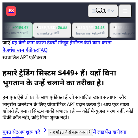
🇮🇳
FX
HI
•
•
•
196.47
GBP/USD
+$0.88
USD/JPY
+$4.45
GBP/USD
+$2.20
अभी
ted
•
अभी
अभी
58 मिनट पहले
ic markets
•
fusion markets
•
icmarketssc
•
जाएँ
:
यह कैसे काम करता है
क्यों मौजूद है
मॉडल कैसे काम करता
है
अर्थशास्त्र
मार्ग
ब्रोकर
FAQ
स्वचालित API एकीकरण
हमारे ट्रेडिंग सिस्टम $449+ हैं। यहाँ बिना
भुगतान के उन्हें चलाने का तरीका है।
हम एक ऐसे ब्रोकर के साथ एकीकृत हैं जो स्वचालित खाता सत्यापन और
लाइसेंस जनरेशन के लिए प्रोग्रामेटिक API प्रदान करता है। आप एक खाता
खोलते हैं, हमारा सिस्टम बाकी संभालता है — कोई मैन्युअल चरण नहीं, कोई
बिक्री कॉल नहीं, कोई छिपा शुल्क नहीं।
मुफ्त सेटअप शुरू करें
मैं लाइसेंस खरीदना
यह मॉडल कैसे काम करता है