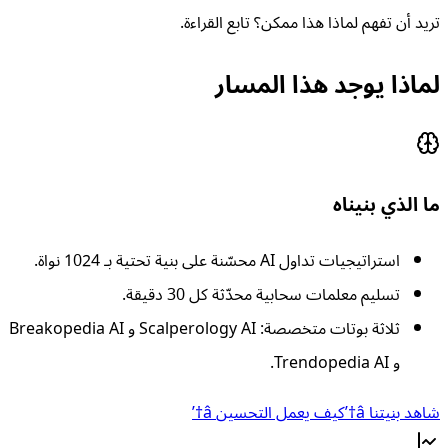
تريد أن تفهم لماذا هذا ممكن؟ تابع القراءة.
لماذا يوجد هذا المسار
ما الذي بنيناه
استراتيجيات تداول AI محسّنة على بنية تحتية بـ 1024 نواة.
تسليم معلمات سحابية محدّثة كل 30 دقيقة.
ثلاثة بوتات متخصصة: Scalperology AI و Breakopedia AI
و Trendopedia AI.
شاهد بنيتنا
â†’
كيف يعمل التحسين
â†’