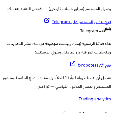
وصول المستثمر (سياق حساب تاريخي) — افحص التنفيذ بنفسك:
فتح منشور المستثمر على Telegram
قناة Telegram
هذه قناتنا الرسمية (بث)، وليست مجموعة دردشة. ننشر التحديثات
وملاحظات المراقبة وروابط مثل وصول المستثمر:
فتح @fxroboteasy
نفضل أن نعطيك روابط وأرقامًا بدلاً من صفات. ادمج الحاسبة ومنشور
المستثمر والمسار المدفوع القياسي — ثم اختر.
Trading analytics