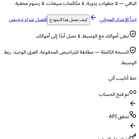
الباقي — لا خطوات يدوية، لا مكالمات مبيعات، لا رسوم مخفية.
ابدأ الإعداد المجاني
أفضل شراء ترخيص
كيف يعمل هذا النموذج
تبقى أموالك مع الوسيط. لا نصل أبدًا إلى أموالك.
النسخة الكاملة — مطابقة للتراخيص المدفوعة. الفرق الوحيد: ربط
الوسيط.
خط أنابيب آلي
تم فتح الحساب
تحقق API
تم إصدار الترخيص