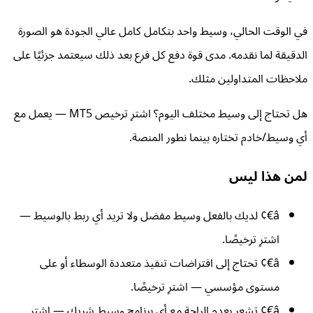
في الوقت الحالي، وسيط واحد بتكامل كامل عالي الجودة هو الصورة
الدقيقة لما نقدمه. مدى قوة دفع كل فرع بعد ذلك سيعتمد جزئيًا على
ملاحظات المتداولين مثلك.
هل تحتاج إلى وسيط مختلف اليوم؟ اشترِ ترخيص MT5 — يعمل مع
أي وسيط/خادم تختاره بينما نطور المنصة.
لمن هذا ليس
â€¢
لديك بالفعل وسيط مفضل ولا تريد أي ربط بالوسيط —
اشترِ ترخيصًا.
â€¢
تحتاج إلى افتراضات تنفيذ متعددة الوسطاء أو على
مستوى مؤسسي — اشترِ ترخيصًا.
â€¢
تشعر بعدم الراحة مع أي برنامج وسيط شريك — اشترِ