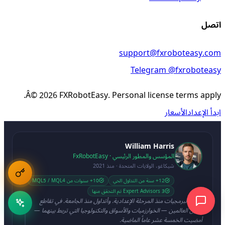
اتصل
support@fxroboteasy.com
Telegram @fxroboteasy
Â©
2026
FXRobotEasy. Personal license terms apply.
ابدأ الإعداد
الأسعار
William Harris
المؤسس والمطور الرئيسي · FxRobotEasy
شيكاغو، الولايات المتحدة · منذ 2021
12+ سنة من التداول الحي
10+ سنوات من MQL5 / MQL4
3 Expert Advisors تم التحقق منها
أكتب البرمجيات منذ المرحلة الإعدادية. وأتداول منذ الجامعة. في تقاطع
هذين العالمين — الخوارزميات والأسواق والتكنولوجيا التي تربط بينهما —
أمضيت الخمسة عشر عاماً الماضية.