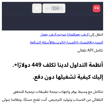
🇸🇦
FX
AR
انتقل إلى
:
كيف يعمل
لماذا موجود
كيف يعمل
النموذج
الاقتصاديات
المسارات
الوسيط
الأسئلة الشائعة
تكامل API تلقائي
أنظمة التداول لدينا تكلف 449 دولارًا+.
إليك كيفية تشغيلها دون دفع.
نتكامل مع وسيط يوفر واجهات برمجة تطبيقات برمجية للتحقق
التلقائي من الحساب وتوليد الترخيص. أنت تفتح حسابًا، ونظامنا يتولى