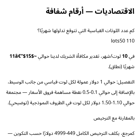
الاقتصاديات — أرقام شفافة
كم عدد اللوتات القياسية التي تتوقع تداولها شهريًا؟
50
lots
1
10
في
10
لوت/شهر، تقدير مكافأة الشريك لدينا حوالي
~$
15
â€“$
11
شهريًا (نطاق).
التفصيل
:
حوالي 1 دولار عمولة لكل لوت قياسي من جانب الوسيط،
بالإضافة إلى حوالي 0.1-0.5 نقطة مساهمة فروق الأسعار — مجتمعة
حوالي 1.10-1.50 دولار لكل لوت في الظروف النموذجية (توضيحي).
بالمقارنة مع الترخيص
كمرجع، يكلف الترخيص الكامل 449-4999 دولارًا حسب التكوين —