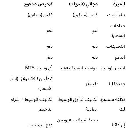
الميزة
مجاني (شريك)
ترخيص مدفوع
بناء البوت
كامل (مطابق)
كامل (مطابق)
معلمات
نعم
نعم
السحابة
التحديثات
نعم
نعم
الدعم
نعم
نعم
اختيار الوسيط
الوسيط الشريك فقط
أي وسيط MT5
تبدأ من 449 دولارًا (انظر
مقدمًا لنا
0 دولار
الأسعار)
تكلفة مستمرة
تكاليف تداول الوسيط
تكاليف الوسيط + شراء
لك
العادية
الترخيص
حصة شريك صغيرة من
إيراداتنا
دفع الترخيص