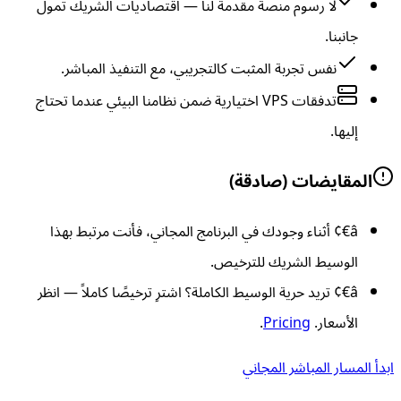
لا رسوم منصة مقدمة لنا — اقتصاديات الشريك تمول
جانبنا.
نفس تجربة المثبت كالتجريبي، مع التنفيذ المباشر.
تدفقات VPS اختيارية ضمن نظامنا البيئي عندما تحتاج
إليها.
المقايضات (صادقة)
â€¢
أثناء وجودك في البرنامج المجاني، فأنت مرتبط بهذا
الوسيط الشريك للترخيص.
â€¢
تريد حرية الوسيط الكاملة؟ اشترِ ترخيصًا كاملاً — انظر
الأسعار.
Pricing
.
ابدأ المسار المباشر المجاني