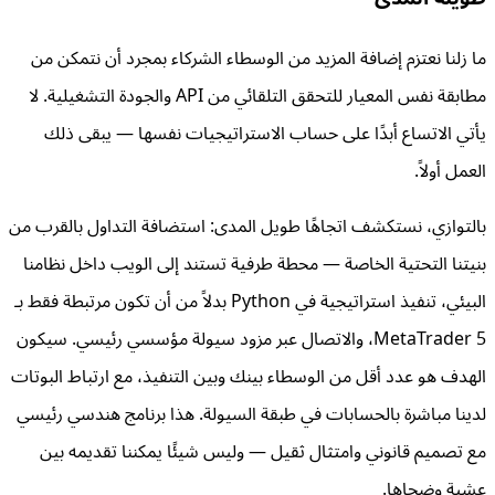
ما زلنا نعتزم إضافة المزيد من الوسطاء الشركاء بمجرد أن نتمكن من
مطابقة نفس المعيار للتحقق التلقائي من API والجودة التشغيلية. لا
يأتي الاتساع أبدًا على حساب الاستراتيجيات نفسها — يبقى ذلك
العمل أولاً.
بالتوازي، نستكشف اتجاهًا طويل المدى: استضافة التداول بالقرب من
بنيتنا التحتية الخاصة — محطة طرفية تستند إلى الويب داخل نظامنا
البيئي، تنفيذ استراتيجية في Python بدلاً من أن تكون مرتبطة فقط بـ
MetaTrader 5، والاتصال عبر مزود سيولة مؤسسي رئيسي. سيكون
الهدف هو عدد أقل من الوسطاء بينك وبين التنفيذ، مع ارتباط البوتات
لدينا مباشرة بالحسابات في طبقة السيولة. هذا برنامج هندسي رئيسي
مع تصميم قانوني وامتثال ثقيل — وليس شيئًا يمكننا تقديمه بين
عشية وضحاها.