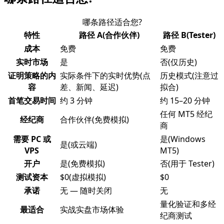
哪条路径适合您?
特性
路径 A(合作伙伴)
路径 B(Tester)
成本
免费
免费
实时市场
是
否(仅历史)
证明策略的内
实际条件下的实时优势(点
历史模式(注意过
容
差、新闻、延迟)
拟合)
首笔交易时间
约 3 分钟
约 15–20 分钟
任何 MT5 经纪
经纪商
合作伙伴(免费模拟)
商
需要 PC 或
是(Windows
是(或云端)
VPS
MT5)
开户
是(免费模拟)
否(用于 Tester)
测试资本
$0(虚拟模拟)
$0
承诺
无 — 随时关闭
无
量化验证和多经
最适合
实战实盘市场体验
纪商测试