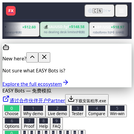
🇨🇳
FX
ZH
💰
XAUUSD.fgf
+$148.58
•
•
USD
+$12.60
GBP/USD
+$18.97
EUR/US
刚刚
no dealing desk limited
•
刚刚
8 分钟前
roboforex ltd
•
vt markets (
New here?
Not sure what EASY Bots is?
Explore the full ecosystem
EASY Bots — 免费模拟
通过合作伙伴开户
Partner
下载安装程序
.exe
0
1
2
3
4
5
Choose
Why demo
Live demo
Tester
Compare
Win-win
6
7
8
9
Options
Proof
Help
FAQ
0
1
2
3
4
5
6
7
8
9