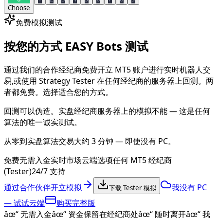
Choose
免费模拟测试
按您的方式
EASY Bots
测试
通过我们的合作经纪商免费开立 MT5 账户进行实时机器人交
易,或使用 Strategy Tester 在任何经纪商的服务器上回测。两
者都免费。选择适合您的方式。
回测可以伪造。实盘经纪商服务器上的模拟不能 — 这是任何
算法的唯一诚实测试。
从零到实盘算法交易大约 3 分钟 — 即使没有 PC。
免费
无需入金
实时市场
云端选项
任何 MT5 经纪商
(Tester)
24/7 支持
通过合作伙伴开立模拟
我没有 PC
下载 Tester 模拟
— 试试云端
购买完整版
âœ“
无需入金
âœ“
资金保留在经纪商处
âœ“
随时离开
âœ“
我