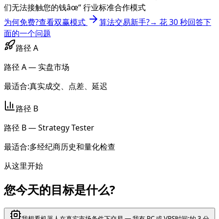
们无法接触您的钱
âœ“
行业标准合作模式
为何免费?查看双赢模式
算法交易新手?→ 花 30 秒回答下
面的一个问题
路径 A
路径 A — 实盘市场
最适合:真实成交、点差、延迟
路径 B
路径 B — Strategy Tester
最适合:多经纪商历史和量化检查
从这里开始
您今天的目标是什么?
我想看机器人在真实市场条件下交易 — 我有 PC 或 VPS
时间:约 3 分