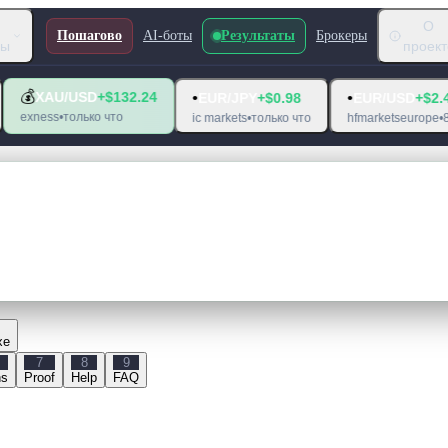
О
Пошагово
AI-боты
Результаты
Брокеры
лы
проект
/USD
+$132.24
•
•
EUR/JPY
+$0.98
EUR/USD
+$2.44
только что
ic markets
•
только что
hfmarketseurope
•
8 ч назад
xe
7
8
9
ns
Proof
Help
FAQ