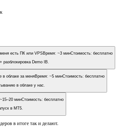
ок
 меня есть ПК или VPS
Время: ~3 мин
Стоимость: бесплатно
+ разблокировка Demo IB.
е в облаке за меня
Время: ~5 мин
Стоимость: бесплатно
тыванию в облаке у нас.
 ~15–20 мин
Стоимость: бесплатно
пуск в MT5.
еров в итоге так и делают.