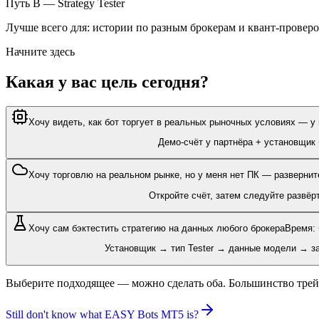
Путь B — Strategy Tester
Лучше всего для: истории по разным брокерам и квант-провер
Начните здесь
Какая у вас цель сегодня?
Хочу видеть, как бот торгует в реальных рыночных условиях — у
Демо-счёт у партнёра + установщик 
Хочу торговлю на реальном рынке, но у меня нет ПК — развернит
Откройте счёт, затем следуйте развёр
Хочу сам бэктестить стратегию на данных любого брокера
Время:
Установщик → тип Tester → данные модели → за
Выберите подходящее — можно сделать оба. Большинство трейд
Still don't know what EASY Bots MT5 is?