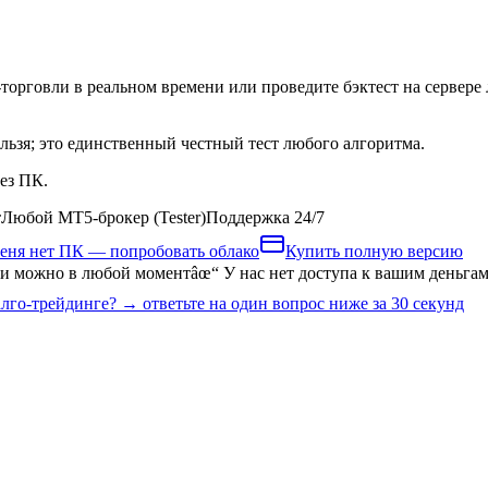
орговли в реальном времени или проведите бэктест на сервере лю
ельзя; это единственный честный тест любого алгоритма.
ез ПК.
т
Любой MT5-брокер (Tester)
Поддержка 24/7
еня нет ПК — попробовать облако
Купить полную версию
и можно в любой момент
âœ“
У нас нет доступа к вашим деньга
лго-трейдинге? → ответьте на один вопрос ниже за 30 секунд