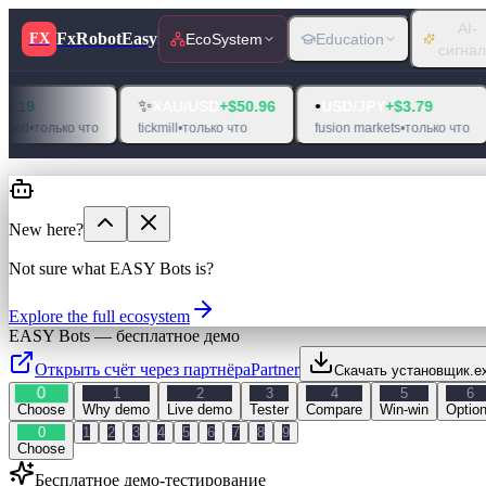
AI-
FxRobotEasy
FX
EcoSystem
Education
сигна
💰
✨
•
XAU
XAU/USD
+$50.96
USD/JPY
+$3.79
exness
•
о что
tickmill
•
только что
fusion markets
•
только что
New here?
Not sure what EASY Bots is?
Explore the full ecosystem
EASY Bots — бесплатное демо
Открыть счёт через партнёра
Partner
Скачать установщик
.e
0
1
2
3
4
5
6
Choose
Why demo
Live demo
Tester
Compare
Win-win
Optio
0
1
2
3
4
5
6
7
8
9
Choose
Бесплатное демо-тестирование