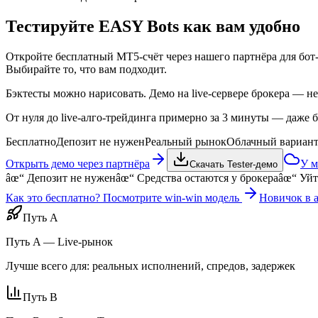
Тестируйте
EASY Bots
как вам удобно
Откройте бесплатный MT5-счёт через нашего партнёра для бот-т
Выбирайте то, что вам подходит.
Бэктесты можно нарисовать. Демо на live-сервере брокера — н
От нуля до live-алго-трейдинга примерно за 3 минуты — даже б
Бесплатно
Депозит не нужен
Реальный рынок
Облачный вариан
Открыть демо через партнёра
У м
Скачать Tester-демо
âœ“
Депозит не нужен
âœ“
Средства остаются у брокера
âœ“
Уйт
Как это бесплатно? Посмотрите win-win модель
Новичок в а
Путь A
Путь A — Live-рынок
Лучше всего для: реальных исполнений, спредов, задержек
Путь B