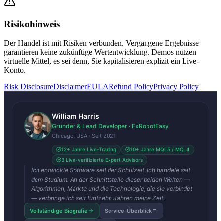
Risikohinweis
Der Handel ist mit Risiken verbunden. Vergangene Ergebnisse
garantieren keine zukünftige Wertentwicklung. Demos nutzen
virtuelle Mittel, es sei denn, Sie kapitalisieren explizit ein Live-
Konto.
Risk Disclosure
Disclaimer
EULA
Refund Policy
Privacy Policy
William Harris
Gründer & Lead Developer · FxRobotEasy
Chicago, USA · Seit 2021
12+ Jahre Live-Trading
10+ Jahre MQL5 / MQL4
3 Live-verifizierte Expert Advisors
Ich entwickle Software seit der Schulzeit. Ich handele seit
dem Studium. An der Schnittstelle dieser beiden Welten —
Algorithmen, Märkte und die Technologie, die sie verbindet
— verbringe ich seit fünfzehn Jahren meine Zeit.
Vollständige Biografie
Service-Überblick