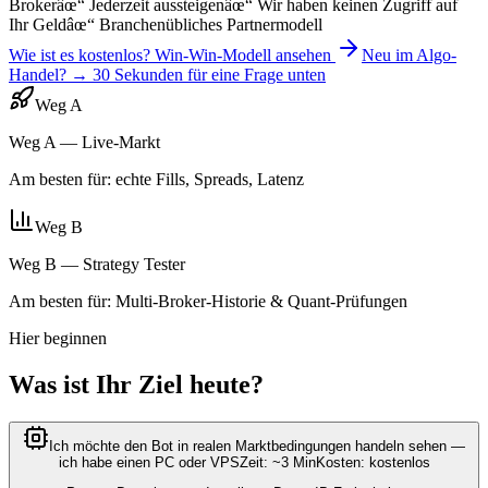
Broker
âœ“
Jederzeit aussteigen
âœ“
Wir haben keinen Zugriff auf
Ihr Geld
âœ“
Branchenübliches Partnermodell
Wie ist es kostenlos? Win-Win-Modell ansehen
Neu im Algo-
Handel? → 30 Sekunden für eine Frage unten
Weg A
Weg A — Live-Markt
Am besten für: echte Fills, Spreads, Latenz
Weg B
Weg B — Strategy Tester
Am besten für: Multi-Broker-Historie & Quant-Prüfungen
Hier beginnen
Was ist Ihr Ziel heute?
Ich möchte den Bot in realen Marktbedingungen handeln sehen —
ich habe einen PC oder VPS
Zeit: ~3 Min
Kosten: kostenlos