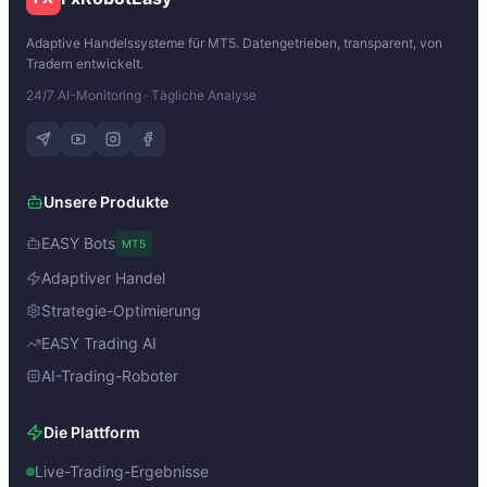
Adaptive Handelssysteme für MT5. Datengetrieben, transparent, von
Tradern entwickelt.
24/7 AI-Monitoring · Tägliche Analyse
Unsere Produkte
EASY Bots
MT5
Adaptiver Handel
Strategie-Optimierung
EASY Trading AI
AI-Trading-Roboter
Die Plattform
Live-Trading-Ergebnisse