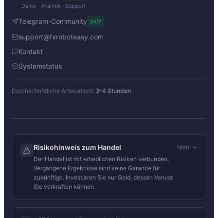
Demo · Analytik · Support
Telegram-Community
24/7
support@fxroboteasy.com
Kontakt
Systemstatus
Durchschnittliche Antwortzeit:
2–4 Stunden
Risikohinweis zum Handel
Mehr
Der Handel ist mit erheblichen Risiken verbunden.
Vergangene Ergebnisse sind keine Garantie für
zukünftige. Investieren Sie nur Geld, dessen Verlust
Sie verkraften können.