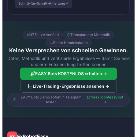
Schritt-für-Schritt-Anleitung
MT5 Live Verified
Transparente Methodik
Echte Handelsdaten
Keine Versprechen von schnellen Gewinnen.
Daten, Methodik und verifizierte Ergebnisse — damit Sie eine
fundierte Entscheidung treffen können.
EASY Bots KOSTENLOS erhalten →
Live-Trading-Ergebnisse ansehen →
EASY Bots Demo sofort in Telegram
@forexroboteasybot
testen
→
FxRobotEasy
FX