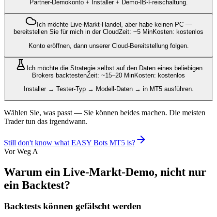
Partner-Demokonto + Installer + Demo-IB-Freischaltung.
Ich möchte Live-Markt-Handel, aber habe keinen PC —
bereitstellen Sie für mich in der Cloud
Zeit: ~5 Min
Kosten: kostenlos
Konto eröffnen, dann unserer Cloud-Bereitstellung folgen.
Ich möchte die Strategie selbst auf den Daten eines beliebigen
Brokers backtesten
Zeit: ~15–20 Min
Kosten: kostenlos
Installer → Tester-Typ → Modell-Daten → in MT5 ausführen.
Wählen Sie, was passt — Sie können beides machen. Die meisten
Trader tun das irgendwann.
Still don't know what EASY Bots MT5 is?
Vor Weg A
Warum ein Live-Markt-Demo, nicht nur
ein Backtest?
Backtests können gefälscht werden