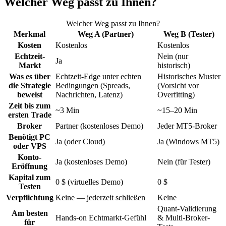
Welcher Weg passt zu Ihnen?
Welcher Weg passt zu Ihnen?
Merkmal
Weg A (Partner)
Weg B (Tester)
Kosten
Kostenlos
Kostenlos
Echtzeit-
Nein (nur
Ja
Markt
historisch)
Was es über
Echtzeit-Edge unter echten
Historisches Muster
die Strategie
Bedingungen (Spreads,
(Vorsicht vor
beweist
Nachrichten, Latenz)
Overfitting)
Zeit bis zum
~3 Min
~15–20 Min
ersten Trade
Broker
Partner (kostenloses Demo)
Jeder MT5-Broker
Benötigt PC
Ja (oder Cloud)
Ja (Windows MT5)
oder VPS
Konto-
Ja (kostenloses Demo)
Nein (für Tester)
Eröffnung
Kapital zum
0 $ (virtuelles Demo)
0 $
Testen
Verpflichtung
Keine — jederzeit schließen
Keine
Quant-Validierung
Am besten
Hands-on Echtmarkt-Gefühl
& Multi-Broker-
für