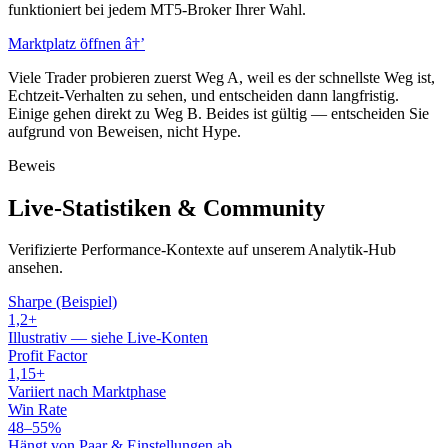
funktioniert bei jedem MT5-Broker Ihrer Wahl.
Marktplatz öffnen
â†’
Viele Trader probieren zuerst Weg A, weil es der schnellste Weg ist,
Echtzeit-Verhalten zu sehen, und entscheiden dann langfristig.
Einige gehen direkt zu Weg B. Beides ist gültig — entscheiden Sie
aufgrund von Beweisen, nicht Hype.
Beweis
Live-Statistiken & Community
Verifizierte Performance-Kontexte auf unserem Analytik-Hub
ansehen.
Sharpe (Beispiel)
1,2+
Illustrativ — siehe Live-Konten
Profit Factor
1,15+
Variiert nach Marktphase
Win Rate
48–55%
Hängt von Paar & Einstellungen ab