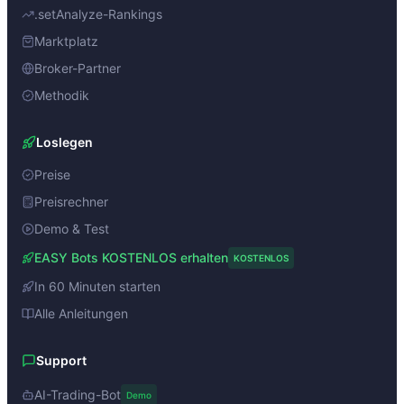
.setAnalyze-Rankings
Marktplatz
Broker-Partner
Methodik
Loslegen
Preise
Preisrechner
Demo & Test
EASY Bots KOSTENLOS erhalten
KOSTENLOS
In 60 Minuten starten
Alle Anleitungen
Support
AI-Trading-Bot
Demo