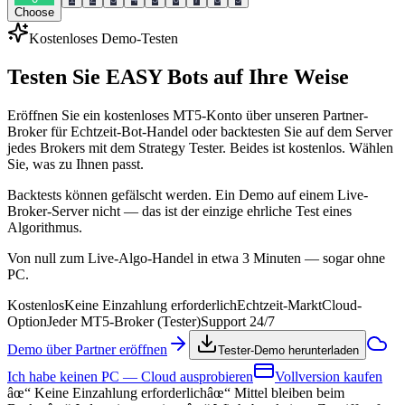
Choose
Kostenloses Demo-Testen
Testen Sie
EASY Bots
auf Ihre Weise
Eröffnen Sie ein kostenloses MT5-Konto über unseren Partner-
Broker für Echtzeit-Bot-Handel oder backtesten Sie auf dem Server
jedes Brokers mit dem Strategy Tester. Beides ist kostenlos. Wählen
Sie, was zu Ihnen passt.
Backtests können gefälscht werden. Ein Demo auf einem Live-
Broker-Server nicht — das ist der einzige ehrliche Test eines
Algorithmus.
Von null zum Live-Algo-Handel in etwa 3 Minuten — sogar ohne
PC.
Kostenlos
Keine Einzahlung erforderlich
Echtzeit-Markt
Cloud-
Option
Jeder MT5-Broker (Tester)
Support 24/7
Demo über Partner eröffnen
Tester-Demo herunterladen
Ich habe keinen PC — Cloud ausprobieren
Vollversion kaufen
âœ“
Keine Einzahlung erforderlich
âœ“
Mittel bleiben beim