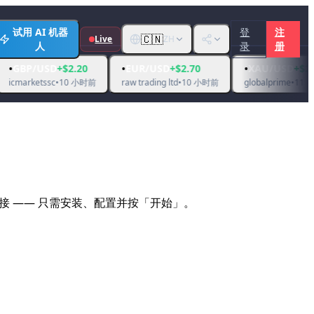
试用 AI 机器
登
注
🇨🇳
Live
ZH
人
录
册
💰
•
•
D
+$2.20
EUR/USD
+$2.70
XAU/USD
+$23.13
ftm
c
•
10 小时前
raw trading ltd
•
10 小时前
globalprime
•
11 小时前
、无需服务器连接 —— 只需安装、配置并按「开始」。