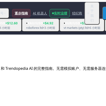
关
于
信号
逐步指南
AI 机器人
实时业绩
经纪商
我
们
•
•
•
XAU/USD
+$4.92
EUR/USD
+$3.60
GBP/US
roboforex ltd
•
3 小时前
vt markets (pty) ltd
•
6 小时前
icmarketss
eakopedia AI 和 Trendopedia AI 的完整指南。无需模拟账户