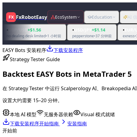
FxRobotEasy
FX
EcoSystem
Education
AI 
•
•
SD
+$1.56
USD/JPY
+$1.14
EUR/USD
+$12.60
 desk limited
•
1 小时前
pepperstone
•
37 分钟前
exness
•
3 小时前
EASY Bots 安装程序
下载安装程序
Strategy Tester Guide
Backtest
EASY Bots
in
MetaTrader 5
在 Strategy Tester 中运行 Scalperology AI、Br
设置大约需要 15–20 分钟。
本地 AI 模型
无服务器依赖
Visual 模式就绪
下载安装程序
开始指南
安装指南
开始前