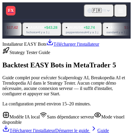
🇫🇷
FX
FR
•
•
•
•
XAU/USD
+$43.28
XAU/USD
+$2.74
XAU/USD
$14.31
XA
fxchoice
•
il y a 1 j
pepperstoneuk
•
il y a 1 j
oanda
•
il y a 1 j
raw tr
Installateur EASY Bots
Télécharger l'installateur
Strategy Tester Guide
Backtest
EASY Bots
in
MetaTrader 5
Guide complet pour exécuter Scalperology AI, Breakopedia AI et
Trendopedia AI dans le Strategy Tester. Aucun compte démo
nécessaire, aucune connexion serveur — il suffit d'installer,
configurer et appuyer sur Start.
La configuration prend environ 15–20 minutes.
Modèle IA local
Sans dépendance serveur
Mode visuel
disponible
Télécharger l'installateur
Démarrer le guide
Guide