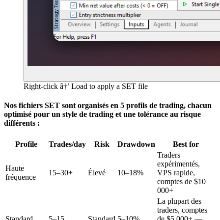
Right-click â†’ Load to apply a SET file
Nos fichiers SET sont organisés en 5 profils de trading, chacun
optimisé pour un style de trading et une tolérance au risque
différents :
Profile
Trades/day
Risk
Drawdown
Best for
Traders
expérimentés,
Haute
15–30+
Élevé
10–18%
VPS rapide,
fréquence
comptes de $10
000+
La plupart des
traders, comptes
Standard
5–15
Standard
5–10%
de $5 000+ —