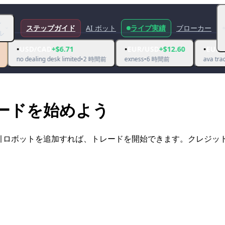
シ
ステップガイド
AI ボット
ライブ実績
ブローカー
ル
•
•
CAD
+$6.71
EUR/USD
+$12.60
EUR/JPY
+$9.03
ng desk limited
•
2 時間前
exness
•
6 時間前
ava trade ltd.
•
6 時間
トレードを始めよう
取引ロボットを追加すれば、トレードを開始できます。クレジッ