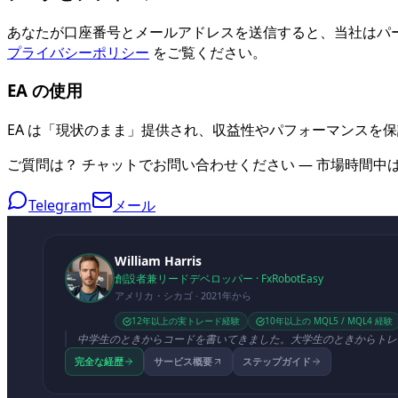
あなたが口座番号とメールアドレスを送信すると、当社はパ
プライバシーポリシー
をご覧ください。
EA の使用
EA は「現状のまま」提供され、収益性やパフォーマンスを
ご質問は？ チャットでお問い合わせください — 市場時間中
Telegram
メール
William Harris
創設者兼リードデベロッパー · FxRobotEasy
アメリカ・シカゴ · 2021年から
12年以上の実トレード経験
10年以上の MQL5 / MQL4 経験
中学生のときからコードを書いてきました。大学生のときからトレ
完全な経歴
サービス概要
ステップガイド