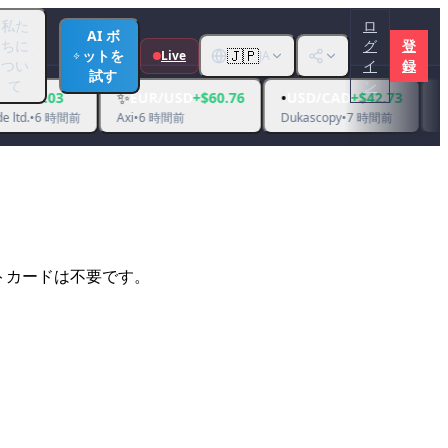
私た
ロ
AI ボ
ちに
グ
登
🇯🇵
ットを
Live
JA
つい
イ
録
試す
て
ン
✨
•
•
EUR/USD
+$60.76
USD/CAD
+$42.73
EUR/USD
+$
前
Axi
•
6 時間前
Dukascopy
•
7 時間前
Alpari
•
9 時間前
トカードは不要です。