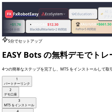
AI 
FxRobotEasy
FX
EcoSystem
Education
グナ
🏆
•
XAU/USD
+$661.50
•
6
USD/CAD
$12.30
USD/
FxPro
•
5 時間前
BlackBullMarkets
•
2 時間前
no deali
5分でセットアップ
EASY Bots の無料デモで
4つの簡単なステップを完了し、MT5 をインストールして
1
パートナーリンク
2
デモ口座
3
MT5 をインストール
4