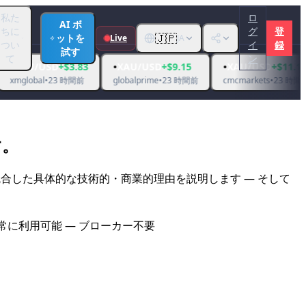
私た
ロ
AI ボ
ちに
グ
登
🇯🇵
ットを
Live
JA
つい
イ
録
試す
て
ン
•
•
🔥
SD
+$3.83
XAU/USD
+$9.15
XAU/USD
+$11.17
G
23 時間前
globalprime
•
23 時間前
cmcmarkets
•
23 時間前
ic ma
す。
合した具体的な技術的・商業的理由を説明します — そして
常に利用可能 — ブローカー不要