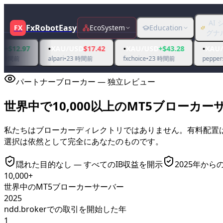
AI 
FxRobotEasy
FX
EcoSystem
Education
グナ
•
•
•
XAU/USD
$17.42
XAU/USD
+$43.28
XAU/USD
+$2.74
alpari
•
23 時間前
fxchoice
•
23 時間前
pepperstoneuk
•
23
パートナーブローカー — 独立レビュー
世界中で10,000以上のMT5ブロー
私たちはブローカーディレクトリではありません。有料配置は
選択は依然として完全にあなたのものです。
隠れた目的なし — すべてのIB収益を開示
2025年か
10,000+
世界中のMT5ブローカーサーバー
2025
ndd.brokerでの取引を開始した年
1