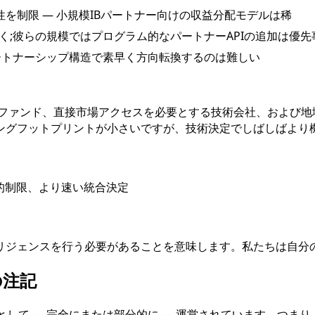
を制限 — 小規模IBパートナー向けの収益分配モデルは稀
動く;彼らの規模ではプログラム的なパートナーAPIの追加は優
パートナーシップ構造で素早く方向転換するのは難しい
ファンド、直接市場アクセスを必要とする技術会社、および地域
ングフットプリントが小さいですが、技術決定でしばしばより
理的制限、より速い統合決定
ジェンスを行う必要があることを意味します。私たちは自分の
の注記
として — 完全にまたは部分的に — 運営されています。つま