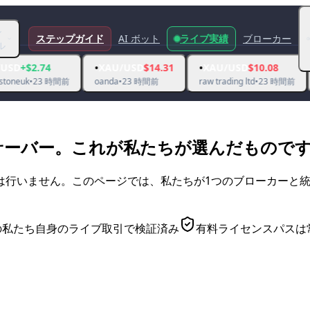
シ
ステップガイド
AI ボット
ライブ実績
ブローカー
ル
•
•
•
XAU/USD
$14.31
XAU/USD
$10.08
XAU/U
 時間前
oanda
•
23 時間前
raw trading ltd
•
23 時間前
xmglobal
•
カーサーバー。これが私たちが選んだもので
行いません。このページでは、私たちが1つのブローカーと統
らの私たち自身のライブ取引で検証済み
有料ライセンスパスは