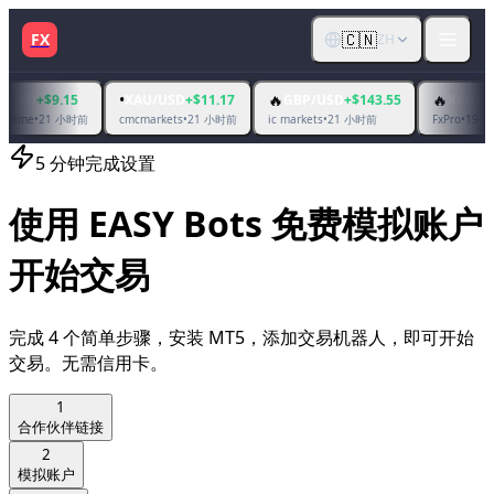
🇨🇳
FX
ZH
•
🔥
🔥
.15
XAU/USD
+$11.17
GBP/USD
+$143.55
XAU/USD
+$363.
 小时前
21 小时前
21 小时前
19 小时前
cmcmarkets
•
ic markets
•
FxPro
•
5 分钟完成设置
使用 EASY Bots 免费模拟账户
开始交易
完成 4 个简单步骤，安装 MT5，添加交易机器人，即可开始
交易。无需信用卡。
1
合作伙伴链接
2
模拟账户