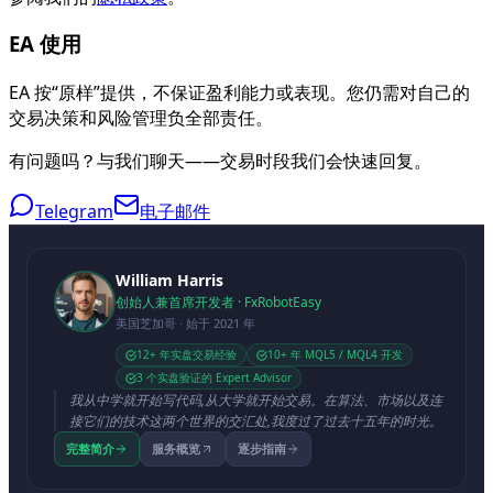
EA 使用
EA 按“原样”提供，不保证盈利能力或表现。您仍需对自己的
交易决策和风险管理负全部责任。
有问题吗？与我们聊天——交易时段我们会快速回复。
Telegram
电子邮件
William Harris
创始人兼首席开发者 · FxRobotEasy
美国芝加哥 · 始于 2021 年
12+ 年实盘交易经验
10+ 年 MQL5 / MQL4 开发
3 个实盘验证的 Expert Advisor
我从中学就开始写代码,从大学就开始交易。在算法、市场以及连
接它们的技术这两个世界的交汇处,我度过了过去十五年的时光。
完整简介
服务概览
逐步指南