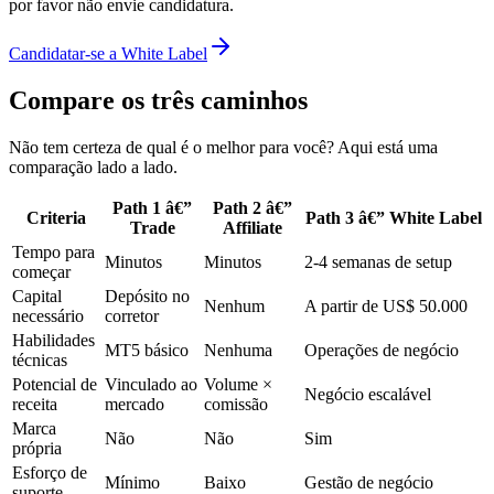
por favor não envie candidatura.
Candidatar-se a White Label
Compare os três caminhos
Não tem certeza de qual é o melhor para você? Aqui está uma
comparação lado a lado.
Path 1 â€”
Path 2 â€”
Criteria
Path 3 â€” White Label
Trade
Affiliate
Tempo para
Minutos
Minutos
2-4 semanas de setup
começar
Capital
Depósito no
Nenhum
A partir de US$ 50.000
necessário
corretor
Habilidades
MT5 básico
Nenhuma
Operações de negócio
técnicas
Potencial de
Vinculado ao
Volume ×
Negócio escalável
receita
mercado
comissão
Marca
Não
Não
Sim
própria
Esforço de
Mínimo
Baixo
Gestão de negócio
suporte