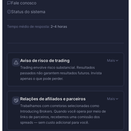
Fale conosco
Status do sistema
Tempo médio de resposta:
2–4 horas
Aviso de risco de trading
Mais
Trading envolve risco substancial. Resultados
passados não garantem resultados futuros. Invista
apenas o que pode perder.
Relações de afiliados e parceiros
Mais
Trabalhamos com corretoras selecionadas como
Introducing Brokers. Quando você opera por meio de
links de parceiros, recebemos uma comissão dos
spreads — sem custo adicional para você.