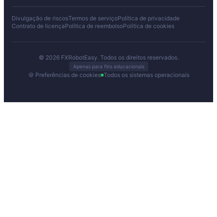
Divulgação de riscos
Termos de serviço
Política de privacidade
Contrato de licença
Política de reembolso
Política de cookies
© 2026 FXRobotEasy. Todos os direitos reservados.
Apenas para fins educacionais
🍪 Preferências de cookies
Todos os sistemas operacionais