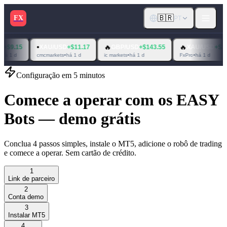
🇧🇷
FX
PT
•
🔥
🔥
XAU/USD
+$11.17
GBP/USD
+$143.55
XAU/USD
+$363.37
cmcmarkets
•
há 1 d
ic markets
•
há 1 d
FxPro
•
há 1 d
Configuração em 5 minutos
Comece a operar com os EASY
Bots — demo grátis
Conclua 4 passos simples, instale o MT5, adicione o robô de trading
e comece a operar. Sem cartão de crédito.
1
Link de parceiro
2
Conta demo
3
Instalar MT5
4