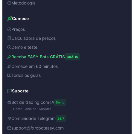
Metodologia
Comece
Preços
Calculadora de preços
Demo e teste
Receba EASY Bots GRÁTIS
GRÁTIS
Comece em 60 minutos
Todos os guias
Suporte
Bot de trading com IA
Demo
Demo · Análise · Suporte
Comunidade Telegram
24/7
support@fxroboteasy.com