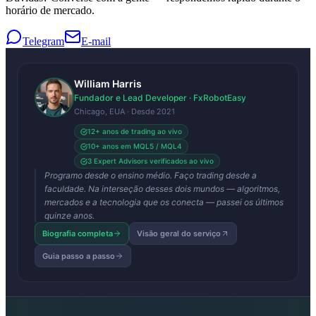
horário de mercado.
Telegram
E-mail
William Harris
Fundador e Lead Developer · FxRobotEasy
Chicago, EUA · Desde 2021
12+ anos de trading ao vivo
10+ anos em MQL5 / MQL4
3 Expert Advisors verificados ao vivo
Programo desde o ensino médio. Faço trading desde a
faculdade. Na interseção desses dois mundos — algoritmos,
mercados e a tecnologia que os conecta — passei os últimos
quinze anos.
Biografia completa
Visão geral do serviço
Guia passo a passo