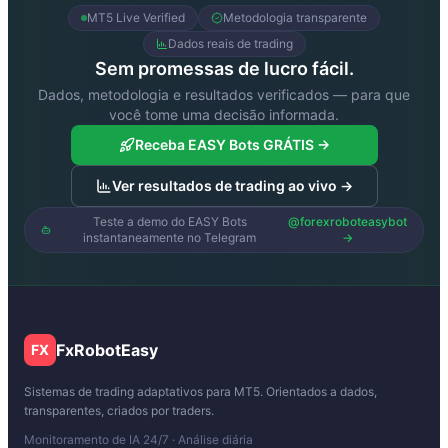
MT5 Live Verified
Metodologia transparente
Dados reais de trading
Sem promessas de lucro fácil.
Dados, metodologia e resultados verificados — para que
você tome uma decisão informada.
Receba EASY Bots GRÁTIS →
Ver resultados de trading ao vivo →
Teste a demo do EASY Bots
@forexroboteasybot
instantaneamente no Telegram
→
FxRobotEasy
FX
Sistemas de trading adaptativos para MT5. Orientados a dados,
transparentes, criados por traders.
Monitoramento de IA 24/7 · Análise diária