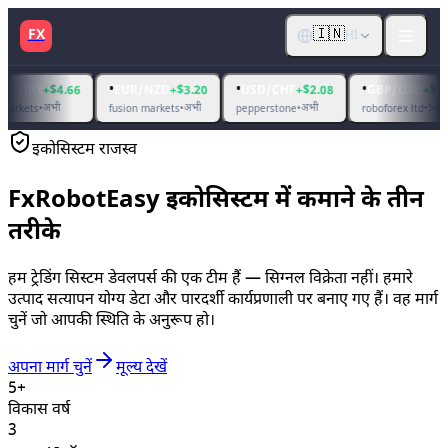
🇮🇳
FX
HI
•
•
•
+$4.66
EUR/NZD
+$3.20
USD/CHF
+$2.08
GBP/USD
+$16.26
अभी
अभी
अभी
54 मिनट पहले
fusion markets
•
pepperstone
•
roboforex ltd
•
इकोसिस्टम राजस्व
FxRobotEasy इकोसिस्टम में कमाने के तीन
तरीके
हम ट्रेडिंग सिस्टम डेवलपर्स की एक टीम हैं — सिग्नल विक्रेता नहीं। हमारे
उत्पाद सत्यापन योग्य डेटा और पारदर्शी कार्यप्रणाली पर बनाए गए हैं। वह मार्ग
चुनें जो आपकी स्थिति के अनुरूप हो।
अपना मार्ग चुनें
मूल्य देखें
5+
विकास वर्ष
3