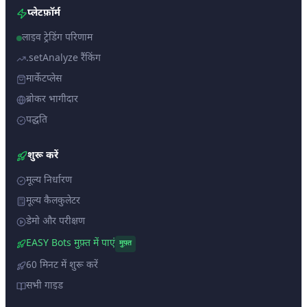
प्लेटफ़ॉर्म
लाइव ट्रेडिंग परिणाम
.setAnalyze रैंकिंग
मार्केटप्लेस
ब्रोकर भागीदार
पद्धति
शुरू करें
मूल्य निर्धारण
मूल्य कैलकुलेटर
डेमो और परीक्षण
EASY Bots मुफ़्त में पाएं
मुफ़्त
60 मिनट में शुरू करें
सभी गाइड