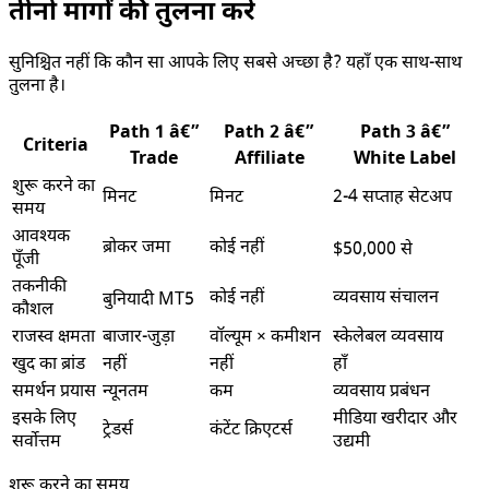
तीनों मार्गों की तुलना करें
सुनिश्चित नहीं कि कौन सा आपके लिए सबसे अच्छा है? यहाँ एक साथ-साथ
तुलना है।
Path 1 â€”
Path 2 â€”
Path 3 â€”
Criteria
Trade
Affiliate
White Label
शुरू करने का
मिनट
मिनट
2-4 सप्ताह सेटअप
समय
आवश्यक
ब्रोकर जमा
कोई नहीं
$50,000 से
पूँजी
तकनीकी
कोई नहीं
व्यवसाय संचालन
बुनियादी MT5
कौशल
राजस्व क्षमता
बाजार-जुड़ा
वॉल्यूम × कमीशन
स्केलेबल व्यवसाय
खुद का ब्रांड
नहीं
नहीं
हाँ
समर्थन प्रयास
न्यूनतम
कम
व्यवसाय प्रबंधन
इसके लिए
मीडिया खरीदार और
ट्रेडर्स
कंटेंट क्रिएटर्स
सर्वोत्तम
उद्यमी
शुरू करने का समय