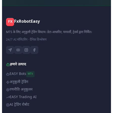
FxRobotEasy
FX
MT5 के लिए अनुकूली ट्रेडिंग सिस्टम। डेटा-आधारित, पारदर्शी, ट्रेडर्स द्वारा निर्मित।
24/7 AI मॉनिटरिंग · दैनिक विश्लेषण
हमारे उत्पाद
EASY Bots
MT5
अनुकूली ट्रेडिंग
रणनीति अनुकूलन
EASY Trading AI
AI ट्रेडिंग रोबोट