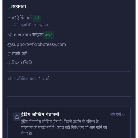
सहायता
AI ट्रेडिंग बॉट
डेमो
डेमो · एनालिटिक्स · सहायता
Telegram समुदाय
24/7
support@fxroboteasy.com
संपर्क करें
सिस्टम स्थिति
औसत प्रतिक्रिया समय:
2–4 घंटे
ट्रेडिंग जोखिम चेतावनी
और देखें
ट्रेडिंग में पर्याप्त जोखिम होता है। पिछले प्रदर्शन से भविष्य के
परिणामों की गारंटी नहीं है। केवल वही निवेश करें जो आप खोने को
तैयार हैं।