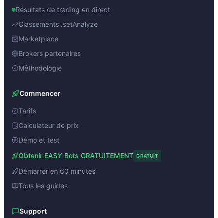
Résultats de trading en direct
Classements .setAnalyze
Marketplace
Brokers partenaires
Méthodologie
Commencer
Tarifs
Calculateur de prix
Démo et test
Obtenir EASY Bots GRATUITEMENT
GRATUIT
Démarrer en 60 minutes
Tous les guides
Support