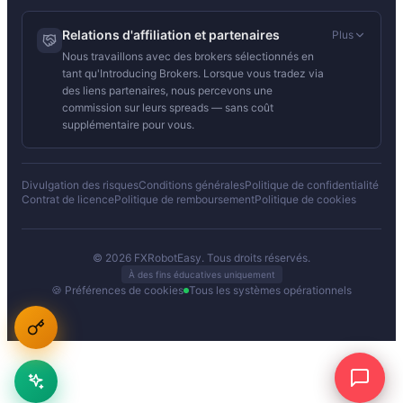
Relations d'affiliation et partenaires
Plus
Nous travaillons avec des brokers sélectionnés en
tant qu'Introducing Brokers. Lorsque vous tradez via
des liens partenaires, nous percevons une
commission sur leurs spreads — sans coût
supplémentaire pour vous.
Divulgation des risques
Conditions générales
Politique de confidentialité
Contrat de licence
Politique de remboursement
Politique de cookies
© 2026 FXRobotEasy. Tous droits réservés.
À des fins éducatives uniquement
🍪 Préférences de cookies
Tous les systèmes opérationnels