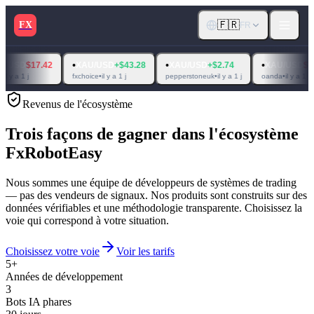
🇫🇷
FX
FR
•
•
•
17.42
XAU/USD
+$43.28
XAU/USD
+$2.74
XAU/USD
$14.31
fxchoice
•
il y a 1 j
pepperstoneuk
•
il y a 1 j
oanda
•
il y a 1 j
Revenus de l'écosystème
Trois façons de gagner dans l'écosystème
FxRobotEasy
Nous sommes une équipe de développeurs de systèmes de trading
— pas des vendeurs de signaux. Nos produits sont construits sur des
données vérifiables et une méthodologie transparente. Choisissez la
voie qui correspond à votre situation.
Choisissez votre voie
Voir les tarifs
5+
Années de développement
3
Bots IA phares