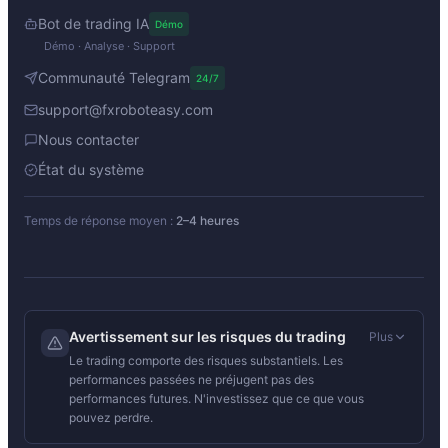
Bot de trading IA
Démo
Démo · Analyse · Support
Communauté Telegram
24/7
support@fxroboteasy.com
Nous contacter
État du système
Temps de réponse moyen :
2–4 heures
Avertissement sur les risques du trading
Plus
Le trading comporte des risques substantiels. Les
performances passées ne préjugent pas des
performances futures. N'investissez que ce que vous
pouvez perdre.