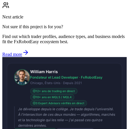
Next article
Not sure if this project is for you?
Find out which trader profiles, audience types, and business models
fit the FxRobotEasy ecosystem best.
Read more
William Harris
Fondateur et Lead Developer · FxRobotEasy
Chicago, États-Unis · Depuis 2021
12+ ans de trading en direct
10+ ans en MQL5 / MQL4
3 Expert Advisors vérifiés en direct
Je développe depuis le collège. Je trade depuis l'université.
À l'intersection de ces deux mondes — algorithmes, marchés
et la technologie qui les relie — j'ai passé ces quinze
dernières années.