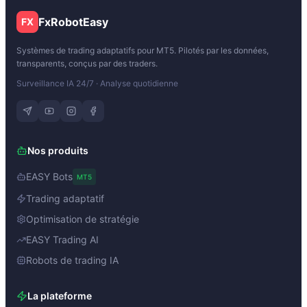
FxRobotEasy
FX
Systèmes de trading adaptatifs pour MT5. Pilotés par les données,
transparents, conçus par des traders.
Surveillance IA 24/7 · Analyse quotidienne
Nos produits
EASY Bots
MT5
Trading adaptatif
Optimisation de stratégie
EASY Trading AI
Robots de trading IA
La plateforme