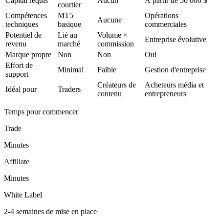
Capital requis
Aucun
À partir de 50 000 $
courtier
Compétences
MT5
Opérations
Aucune
techniques
basique
commerciales
Potentiel de
Lié au
Volume ×
Entreprise évolutive
revenu
marché
commission
Marque propre
Non
Non
Oui
Effort de
Minimal
Faible
Gestion d'entreprise
support
Créateurs de
Acheteurs média et
Idéal pour
Traders
contenu
entrepreneurs
Temps pour commencer
Trade
Minutes
Affiliate
Minutes
White Label
2-4 semaines de mise en place