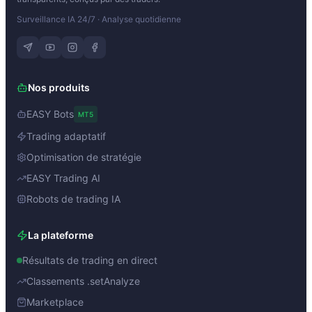
Surveillance IA 24/7 · Analyse quotidienne
Nos produits
EASY Bots
MT5
Trading adaptatif
Optimisation de stratégie
EASY Trading AI
Robots de trading IA
La plateforme
Résultats de trading en direct
Classements .setAnalyze
Marketplace