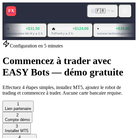
🇫🇷
FX
FR

🔥
•
/USD
+$31.50
XAU/USD
+$124.08
EUR/USD
+$39.48
F
otes ltd.
•
il y a 1 h
FxPro
•
il y a 2 h
exness technologies ltd
•
il y a 1 h
Configuration en 5 minutes
Commencez à trader avec
EASY Bots — démo gratuite
Effectuez 4 étapes simples, installez MT5, ajoutez le robot de
trading et commencez à trader. Aucune carte bancaire requise.
1
Lien partenaire
2
Compte démo
3
Installer MT5
4