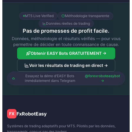
MT5 Live Verified
Méthodologie transparente
Données réelles de trading
Pas de promesses de profit facile.
Données, méthodologie et résultats vérifiés — pour vous
permettre de décider en toute connaissance de cause.
Obtenir EASY Bots GRATUITEMENT →
Voir les résultats de trading en direct →
Essayez la démo d'EASY Bots
@forexroboteasybot
immédiatement dans Telegram
→
FxRobotEasy
FX
Systèmes de trading adaptatifs pour MT5. Pilotés par les données,
transparents, conçus par des traders.