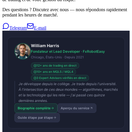
Des questions ? Discutez avec nous — nous répondons rapidement
pendant les heures de marché.
Telegram
E-mail
William Harris
Fondateur et Lead Developer · FxRobotEasy
Chicago, États-Unis · Depuis 2021
12+ ans de trading en direct
10+ ans en MQL5 / MQL4
3 Expert Advisors vérifiés en direct
Je développe depuis le collège. Je trade depuis l'université.
À l'intersection de ces deux mondes — algorithmes, marchés
et la technologie qui les relie — j'ai passé ces quinze
dernières années.
Biographie complète
Aperçu du service
Guide étape par étape