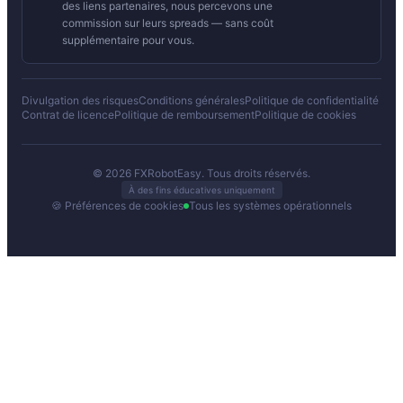
des liens partenaires, nous percevons une
commission sur leurs spreads — sans coût
supplémentaire pour vous.
Divulgation des risques
Conditions générales
Politique de confidentialité
Contrat de licence
Politique de remboursement
Politique de cookies
© 2026 FXRobotEasy. Tous droits réservés.
À des fins éducatives uniquement
🍪 Préférences de cookies
Tous les systèmes opérationnels