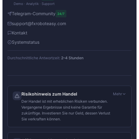
Demo · Analytik · Support
Telegram-Community
24/7
support@fxroboteasy.com
Kontakt
Systemstatus
Durchschnittliche Antwortzeit:
2–4 Stunden
Risikohinweis zum Handel
Mehr
Der Handel ist mit erheblichen Risiken verbunden.
Vergangene Ergebnisse sind keine Garantie für
zukünftige. Investieren Sie nur Geld, dessen Verlust
Sie verkraften können.