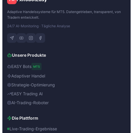
Adaptive Handelssysteme für MT5. Datengetrieben, transparent, von
Tradern entwickelt.
24/7 AI-Monitoring · Tägliche Analyse
Unsere Produkte
EASY Bots
MT5
Adaptiver Handel
Strategie-Optimierung
EASY Trading AI
AI-Trading-Roboter
Die Plattform
Live-Trading-Ergebnisse