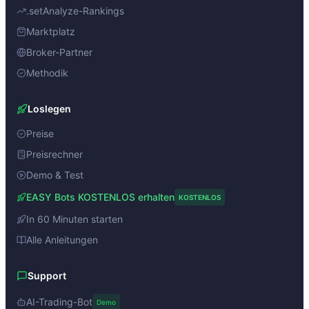
.setAnalyze-Rankings
Marktplatz
Broker-Partner
Methodik
Loslegen
Preise
Preisrechner
Demo & Test
EASY Bots KOSTENLOS erhalten
KOSTENLOS
In 60 Minuten starten
Alle Anleitungen
Support
AI-Trading-Bot
Demo