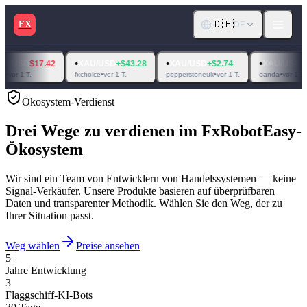
🇩🇪
FX
DE
•
•
•
$17.42
XAU/USD
+$43.28
XAU/USD
+$2.74
XAU/USD
$14.31
.
fxchoice
•
vor 1 T.
pepperstoneuk
•
vor 1 T.
oanda
•
vor 1 T.
Ökosystem-Verdienst
Drei Wege zu verdienen im FxRobotEasy-
Ökosystem
Wir sind ein Team von Entwicklern von Handelssystemen — keine
Signal-Verkäufer. Unsere Produkte basieren auf überprüfbaren
Daten und transparenter Methodik. Wählen Sie den Weg, der zu
Ihrer Situation passt.
Weg wählen
Preise ansehen
5+
Jahre Entwicklung
3
Flaggschiff-KI-Bots