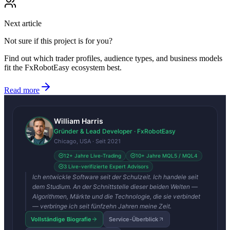
Next article
Not sure if this project is for you?
Find out which trader profiles, audience types, and business models
fit the FxRobotEasy ecosystem best.
Read more
William Harris
Gründer & Lead Developer · FxRobotEasy
Chicago, USA · Seit 2021
12+ Jahre Live-Trading
10+ Jahre MQL5 / MQL4
3 Live-verifizierte Expert Advisors
Ich entwickle Software seit der Schulzeit. Ich handele seit
dem Studium. An der Schnittstelle dieser beiden Welten —
Algorithmen, Märkte und die Technologie, die sie verbindet
— verbringe ich seit fünfzehn Jahren meine Zeit.
Vollständige Biografie
Service-Überblick