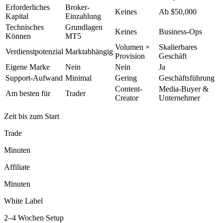
Erforderliches
Broker-
Keines
Ab $50,000
Kapital
Einzahlung
Technisches
Grundlagen
Keines
Business-Ops
Können
MT5
Volumen ×
Skalierbares
Verdienstpotenzial
Marktabhängig
Provision
Geschäft
Eigene Marke
Nein
Nein
Ja
Support-Aufwand
Minimal
Gering
Geschäftsführung
Content-
Media-Buyer &
Am besten für
Trader
Creator
Unternehmer
Zeit bis zum Start
Trade
Minuten
Affiliate
Minuten
White Label
2–4 Wochen Setup