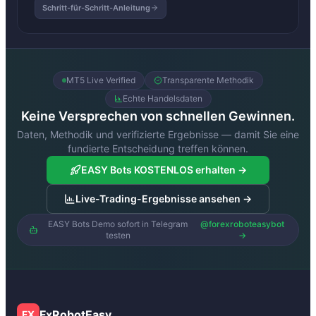
Schritt-für-Schritt-Anleitung
MT5 Live Verified
Transparente Methodik
Echte Handelsdaten
Keine Versprechen von schnellen Gewinnen.
Daten, Methodik und verifizierte Ergebnisse — damit Sie eine
fundierte Entscheidung treffen können.
EASY Bots KOSTENLOS erhalten →
Live-Trading-Ergebnisse ansehen →
EASY Bots Demo sofort in Telegram
@forexroboteasybot
testen
→
FxRobotEasy
FX