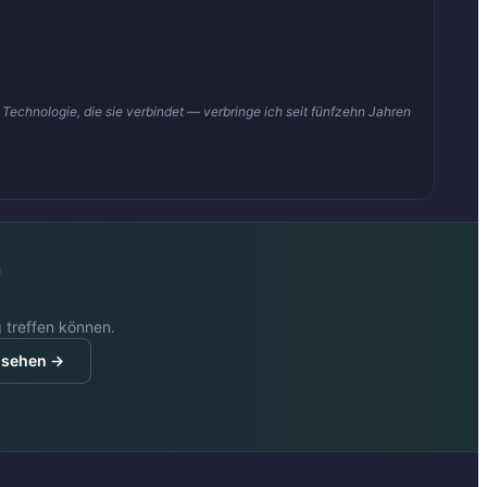
 Technologie, die sie verbindet — verbringe ich seit fünfzehn Jahren
 treffen können.
nsehen →