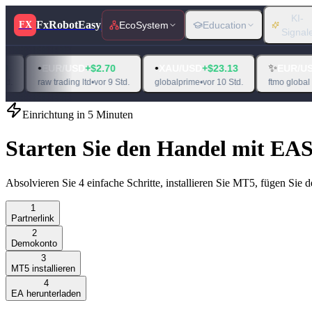
KI-
FxRobotEasy
FX
EcoSystem
Education
Signal
•
✨
UR/USD
+$2.70
XAU/USD
+$23.13
EUR/USD
+$59.85
 trading ltd
•
vor 9 Std.
globalprime
•
vor 10 Std.
ftmo global markets ltd
•
v
Einrichtung in 5 Minuten
Starten Sie den Handel mit EAS
Absolvieren Sie 4 einfache Schritte, installieren Sie MT5, fügen Sie
1
Partnerlink
2
Demokonto
3
MT5 installieren
4
EA herunterladen