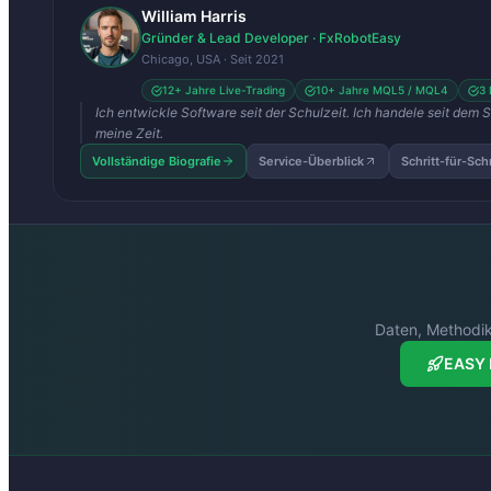
William Harris
Gründer & Lead Developer · FxRobotEasy
Chicago, USA · Seit 2021
12+ Jahre Live-Trading
10+ Jahre MQL5 / MQL4
3 
Ich entwickle Software seit der Schulzeit. Ich handele seit dem 
meine Zeit.
Vollständige Biografie
Service-Überblick
Schritt-für-Sch
Daten, Methodik
EASY 