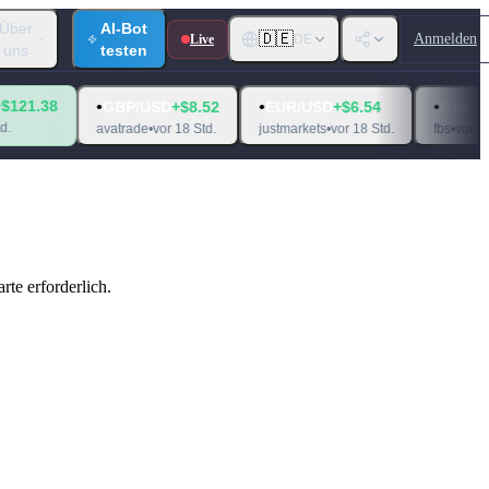
Über
AI-Bot
🇩🇪
Anmelden
Live
DE
uns
testen
•
•
•
GBP/USD
+$8.52
EUR/USD
+$6.54
GBP/USD
+$0.80
avatrade
•
vor 18 Std.
justmarkets
•
vor 18 Std.
fbs
•
vor 18 Std.
te erforderlich.