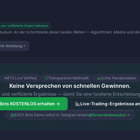
Live-verifizierte Expert Advisors
Studium. An der Schnittstelle dieser beiden Welten — Algorithmen, Märkte und die
ritt-Anleitung
MT5 Live Verified
Transparente Methodik
Echte Handelsdaten
Keine Versprechen von schnellen Gewinnen.
 und verifizierte Ergebnisse — damit Sie eine fundierte Entscheidung
Bots KOSTENLOS erhalten →
Live-Trading-Ergebnisse a
EASY Bots Demo sofort in Telegram testen
@forexroboteasybot →