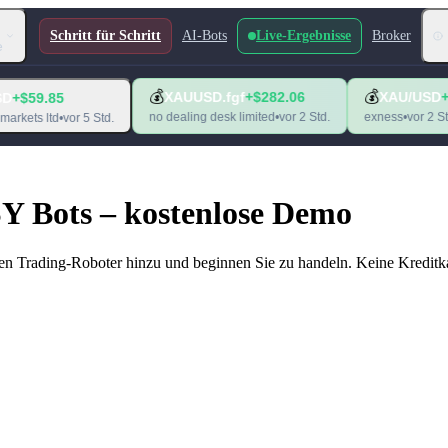
Schritt für Schritt
AI-Bots
Live-Ergebnisse
Broker
e
💰
💰
XAUUSD.fgf
+$282.06
XAU/USD
+$121.38
no dealing desk limited
•
vor 2 Std.
exness
•
vor 2 Std.
or 5 Std.
Y Bots – kostenlose Demo
 den Trading-Roboter hinzu und beginnen Sie zu handeln. Keine Kreditkar